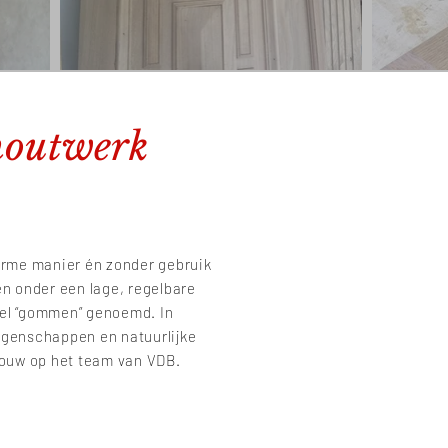
houtwerk
k
arme manier én zonder gebruik
en onder een lage, regelbare
wel “gommen” genoemd. In
eigenschappen en natuurlijke
rouw op het team van VDB.