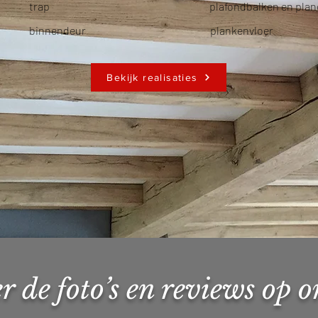
trap
plafondbalken en pla
binnendeur
plankenvloer
Bekijk realisaties
r de foto’s en reviews op 