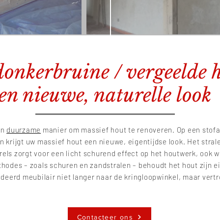
donkerbruine / vergeelde 
en nieuwe, naturelle loo
en
duurzame
manier om massief hout te renoveren. Op een stof
krijgt uw massief hout een nieuwe, eigentijdse look. Het stral
els zorgt voor een licht schurend effect op het houtwerk, ook 
thodes – zoals schuren en zandstralen – behoudt het hout zijn 
deerd meubilair niet langer naar de kringloopwinkel, maar vert
Contacteer ons