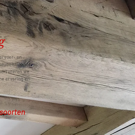
g
vervoer- en
meubelstukken.
oer) voeren we
ime ervaring en
tsoorten