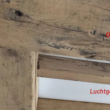
Bij VDB we
afhaaldienst 
Grotere proje
bij u ter plaa
Luchtgo