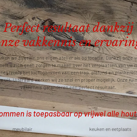
Perfect resultaat dankzij
onze vakkennis en ervarin
rken we zowel in ons eigen atelier als op locatie. Dankzij onze 
hoeft u zich geen zorgen te maken over het verplaatsen van uw 
cten (zoals het luchtgommen van een trap, plafond en plankenvl
tse uit. Uiteraard werken wij zo snel en proper mogelijk. Onze ru
vakkennis garanderen een perfect resultaat.
mmen is toepasbaar op vrijwel alle hou
meubilair
keuken en eetplaats